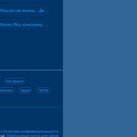
Мысли как волны - Дисковолна
Косил Ясь конюшину - ВИА "Песняры"
На звонок
arimba
Звуки
TikTok
Политика конфиденциальности
|
Электронная почта для связи
ail: