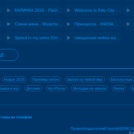
- Виай, Sherbi
КАЛИНКА 2026 - Pasha Production
Welcome to Kitty City - Cyriak
ения - NEMIGA
Спини мене - Musichuman
Принцесса - ХАНЗА, Adjo
 DJ Maximus
Speed in my veins (Original mix) - MODESSON
священная война мэшап - меллстрой х урал гайсин
ЩЁ
Новые 2025
Припевы песен
Звонок на любой вкус
Бесплатные
ьмов и игр
Детские
На iPhone
Мелодии на звонок
Remix
M
нгтоны на телефон
Правообладателям/Copyright(DMCA)
E-m