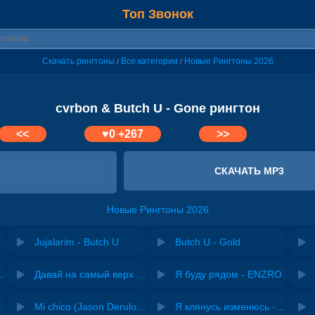
Топ Звонок
Скачать рингтоны
Все категории
Новые Рингтоны 2026
/
/
cvrbon & Butch U - Gone рингтон
<<
♥
0
+267
>>
СКАЧАТЬ MP3
Новые Рингтоны 2026
Jujalarim - Butch U
Butch U - Gold
riginal mix) - Zexov
Давай на самый верх | Night Deep House Edit - Zivert
Я буду рядом - ENZRO
 Ирина Завадская
Mi chico (Jason Derulo, Melody version) - DJ Goja, Jason Derulo & Melody
Я клянусь изменюсь - Дюма