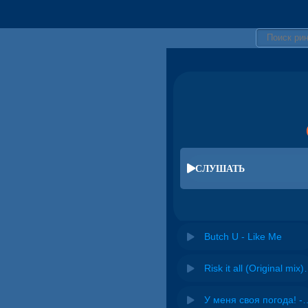
СЛУШАТЬ
Butch U - Like Me
Risk it all (O
У меня своя погода! -