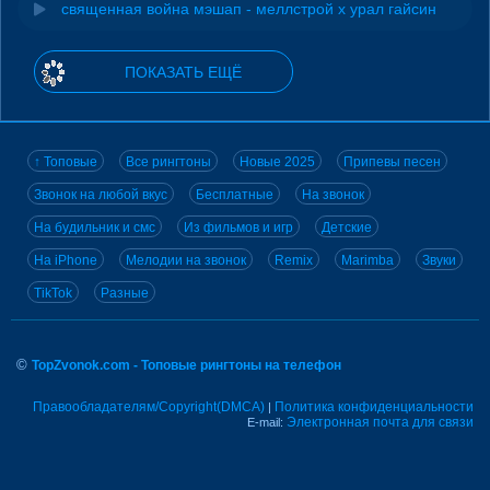
священная война мэшап - меллстрой х урал гайсин
ПОКАЗАТЬ ЕЩЁ
↑ Топовые
Все рингтоны
Новые 2025
Припевы песен
Звонок на любой вкус
Бесплатные
На звонок
На будильник и смс
Из фильмов и игр
Детские
На iPhone
Мелодии на звонок
Remix
Marimba
Звуки
TikTok
Разные
©
TopZvonok.com - Топовые рингтоны на телефон
Правообладателям/Copyright(DMCA)
Политика конфиденциальности
|
Электронная почта для связи
E-mail: