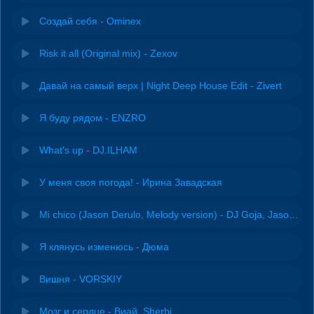
Создай себя - Ominex
Risk it all (Original mix) - Zexov
Давай на самый верх | Night Deep House Edit - Zivert
Я буду рядом - ENZRO
What's up - DJ.ILHAM
У меня своя погода! - Ирина Завадская
Mi chico (Jason Derulo, Melody version) - DJ Goja, Jason Derulo & Melody
Я клянусь изменюсь - Дюма
Вишня - VORSKIY
Мозг и сердце - Виай, Sherbi