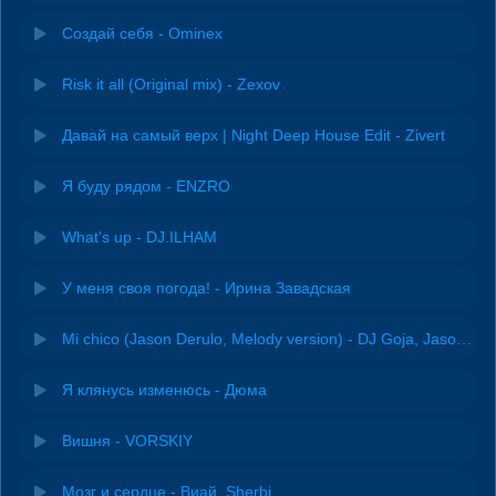
Создай себя - Ominex
Risk it all (Original mix) - Zexov
Давай на самый верх | Night Deep House Edit - Zivert
Я буду рядом - ENZRO
What's up - DJ.ILHAM
У меня своя погода! - Ирина Завадская
Mi chico (Jason Derulo, Melody version) - DJ Goja, Jason Derulo & Melody
Я клянусь изменюсь - Дюма
Вишня - VORSKIY
Мозг и сердце - Виай, Sherbi