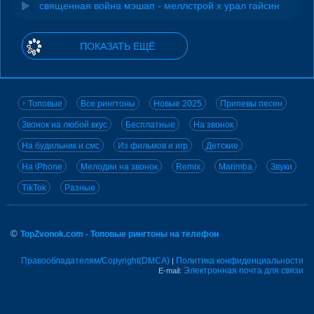
священная война мэшап - меллстрой х урал гайсин
ПОКАЗАТЬ ЕЩЁ
↑ Топовые
Все рингтоны
Новые 2025
Припевы песен
Звонок на любой вкус
Бесплатные
На звонок
На будильник и смс
Из фильмов и игр
Детские
На iPhone
Мелодии на звонок
Remix
Marimba
Звуки
TikTok
Разные
©
TopZvonok.com - Топовые рингтоны на телефон
Правообладателям/Copyright(DMCA)
Политика конфиденциальности
|
Электронная почта для связи
E-mail: