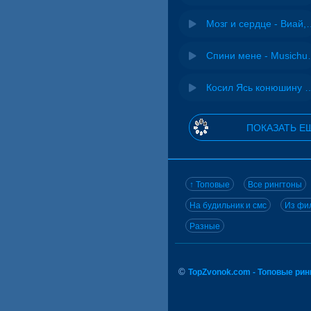
Мозг и сердце 
Спини ме
Косил Ясь конюшину - 
ПОКАЗАТЬ Е
↑ Топовые
Все рингтоны
На будильник и смс
Из фил
Разные
©
TopZvonok.com - Топовые ри