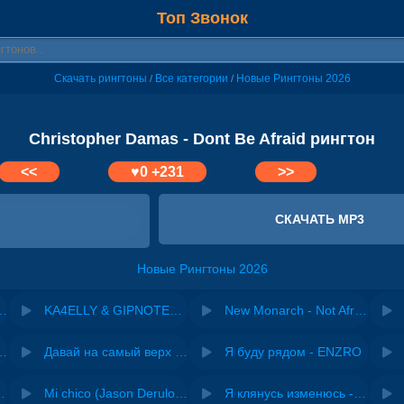
Топ Звонок
Скачать рингтоны
Все категории
Новые Рингтоны 2026
/
/
Christopher Damas - Dont Be Afraid рингтон
<<
♥
0
+231
>>
СКАЧАТЬ MP3
Новые Рингтоны 2026
 Damas - Encore
KA4ELLY & GIPNOTECH - Dont Stop
New Monarch - Not Afraid
riginal mix) - Zexov
Давай на самый верх | Night Deep House Edit - Zivert
Я буду рядом - ENZRO
 Ирина Завадская
Mi chico (Jason Derulo, Melody version) - DJ Goja, Jason Derulo & Melody
Я клянусь изменюсь - Дюма