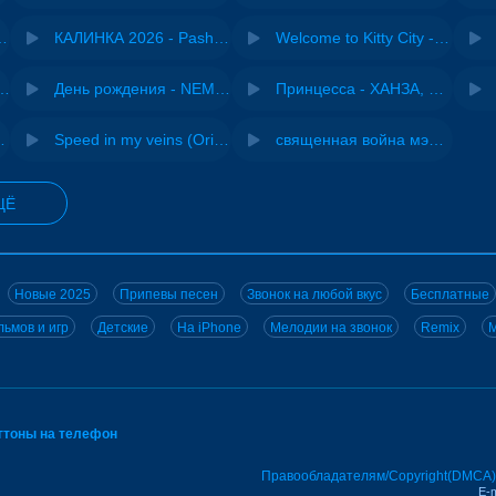
- Виай, Sherbi
КАЛИНКА 2026 - Pasha Production
Welcome to Kitty City - Cyriak
не - Musichuman
День рождения - NEMIGA
Принцесса - ХАНЗА, Adjo
ВИА "Песняры"
Speed in my veins (Original mix) - MODESSON
священная война мэшап - меллстрой х урал гайсин
ЩЁ
Новые 2025
Припевы песен
Звонок на любой вкус
Бесплатные
ьмов и игр
Детские
На iPhone
Мелодии на звонок
Remix
M
нгтоны на телефон
Правообладателям/Copyright(DMCA)
E-m