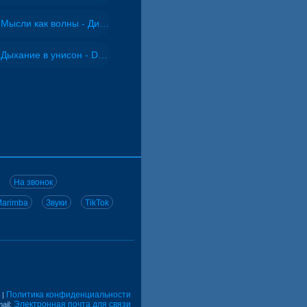
Мысли как волны - Дисковолна
Дыхание в унисон - DJ Maximus
На звонок
arimba
Звуки
TikTok
Политика конфиденциальности
|
Электронная почта для связи
ail: