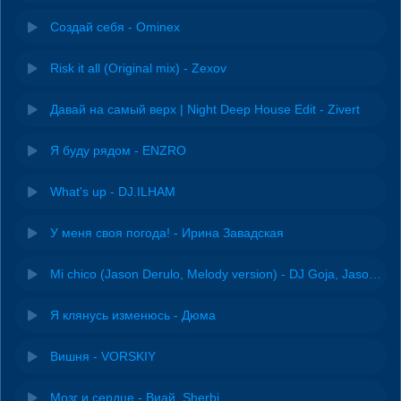
Создай себя - Ominex
Risk it all (Original mix) - Zexov
Давай на самый верх | Night Deep House Edit - Zivert
Я буду рядом - ENZRO
What's up - DJ.ILHAM
У меня своя погода! - Ирина Завадская
Mi chico (Jason Derulo, Melody version) - DJ Goja, Jason Derulo & Melody
Я клянусь изменюсь - Дюма
Вишня - VORSKIY
Мозг и сердце - Виай, Sherbi