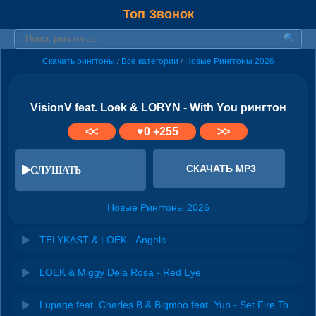
Топ Звонок
Скачать рингтоны
Все категории
Новые Рингтоны 2026
/
/
VisionV feat. Loek & LORYN - With You рингтон
<<
♥
0
+255
>>
СКАЧАТЬ MP3
СЛУШАТЬ
Новые Рингтоны 2026
TELYKAST & LOEK - Angels
LOEK & Miggy Dela Rosa - Red Eye
Lupage feat. Charles B & Bigmoo feat. Yub - Set Fire To The Rain