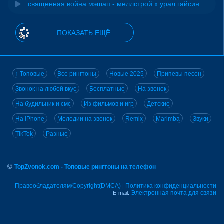
священная война мэшап - меллстрой х урал гайсин
ПОКАЗАТЬ ЕЩЁ
↑ Топовые
Все рингтоны
Новые 2025
Припевы песен
Звонок на любой вкус
Бесплатные
На звонок
На будильник и смс
Из фильмов и игр
Детские
На iPhone
Мелодии на звонок
Remix
Marimba
Звуки
TikTok
Разные
©
TopZvonok.com - Топовые рингтоны на телефон
Правообладателям/Copyright(DMCA)
Политика конфиденциальности
|
Электронная почта для связи
E-mail: