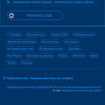
священная война мэшап - меллстрой х урал гайсин
ПОКАЗАТЬ ЕЩЁ
↑ Топовые
Все рингтоны
Новые 2025
Припевы песен
Звонок на любой вкус
Бесплатные
На звонок
На будильник и смс
Из фильмов и игр
Детские
На iPhone
Мелодии на звонок
Remix
Marimba
Звуки
TikTok
Разные
©
TopZvonok.com - Топовые рингтоны на телефон
Правообладателям/Copyright(DMCA)
Политика конфиденциальности
|
Электронная почта для связи
E-mail: