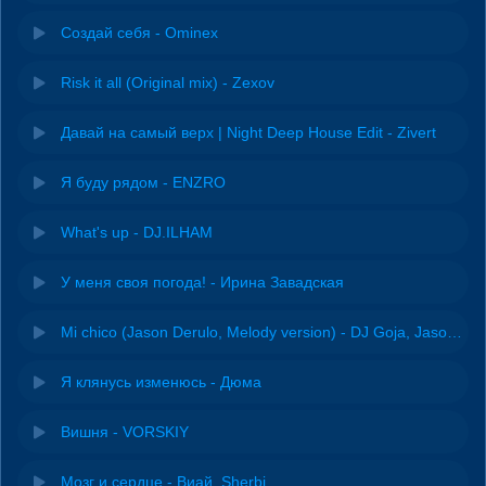
Создай себя - Ominex
Risk it all (Original mix) - Zexov
Давай на самый верх | Night Deep House Edit - Zivert
Я буду рядом - ENZRO
What's up - DJ.ILHAM
У меня своя погода! - Ирина Завадская
Mi chico (Jason Derulo, Melody version) - DJ Goja, Jason Derulo & Melody
Я клянусь изменюсь - Дюма
Вишня - VORSKIY
Мозг и сердце - Виай, Sherbi