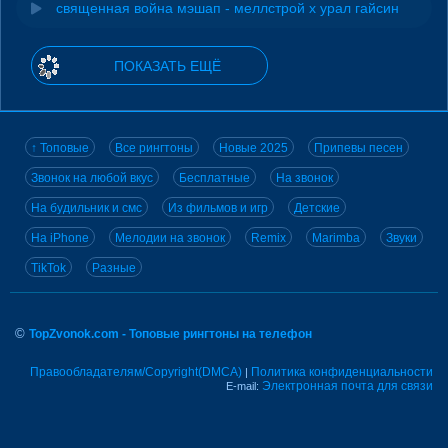
священная война мэшап - меллстрой х урал гайсин
ПОКАЗАТЬ ЕЩЁ
↑ Топовые
Все рингтоны
Новые 2025
Припевы песен
Звонок на любой вкус
Бесплатные
На звонок
На будильник и смс
Из фильмов и игр
Детские
На iPhone
Мелодии на звонок
Remix
Marimba
Звуки
TikTok
Разные
©
TopZvonok.com - Топовые рингтоны на телефон
Правообладателям/Copyright(DMCA)
Политика конфиденциальности
|
Электронная почта для связи
E-mail: