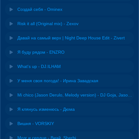
Создай себя - Ominex
Risk it all (Original mix) - Zexov
Давай на самый верх | Night Deep House Edit - Zivert
Я буду рядом - ENZRO
What's up - DJ.ILHAM
У меня своя погода! - Ирина Завадская
Mi chico (Jason Derulo, Melody version) - DJ Goja, Jason Derulo & Melody
Я клянусь изменюсь - Дюма
Вишня - VORSKIY
Мозг и сердце - Виай, Sherbi