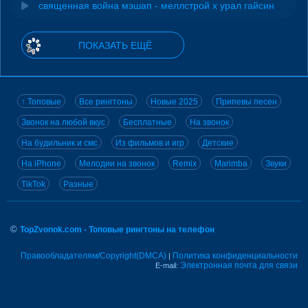
священная война мэшап - меллстрой х урал гайсин
ПОКАЗАТЬ ЕЩЁ
↑ Топовые
Все рингтоны
Новые 2025
Припевы песен
Звонок на любой вкус
Бесплатные
На звонок
На будильник и смс
Из фильмов и игр
Детские
На iPhone
Мелодии на звонок
Remix
Marimba
Звуки
TikTok
Разные
©
TopZvonok.com - Топовые рингтоны на телефон
Правообладателям/Copyright(DMCA)
Политика конфиденциальности
|
Электронная почта для связи
E-mail: