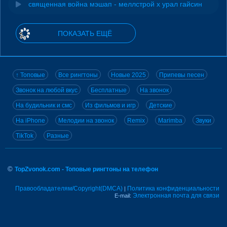
священная война мэшап - меллстрой х урал гайсин
ПОКАЗАТЬ ЕЩЁ
↑ Топовые
Все рингтоны
Новые 2025
Припевы песен
Звонок на любой вкус
Бесплатные
На звонок
На будильник и смс
Из фильмов и игр
Детские
На iPhone
Мелодии на звонок
Remix
Marimba
Звуки
TikTok
Разные
©
TopZvonok.com - Топовые рингтоны на телефон
Правообладателям/Copyright(DMCA)
Политика конфиденциальности
|
Электронная почта для связи
E-mail: