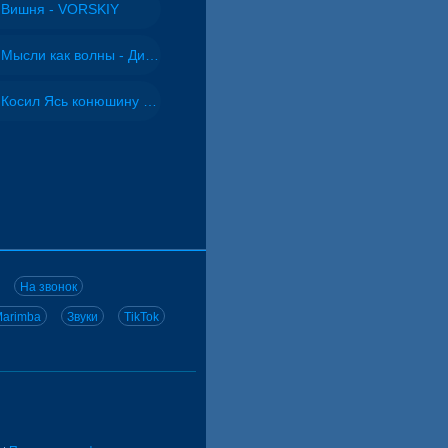
Вишня - VORSKIY
Мысли как волны - Дисковолна
Косил Ясь конюшину - ВИА "Песняры"
На звонок
arimba
Звуки
TikTok