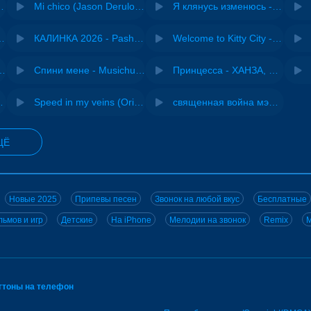
 Ирина Завадская
Mi chico (Jason Derulo, Melody version) - DJ Goja, Jason Derulo & Melody
Я клянусь изменюсь - Дюма
- Виай, Sherbi
КАЛИНКА 2026 - Pasha Production
Welcome to Kitty City - Cyriak
ения - NEMIGA
Спини мене - Musichuman
Принцесса - ХАНЗА, Adjo
 DJ Maximus
Speed in my veins (Original mix) - MODESSON
священная война мэшап - меллстрой х урал гайсин
ЩЁ
Новые 2025
Припевы песен
Звонок на любой вкус
Бесплатные
ьмов и игр
Детские
На iPhone
Мелодии на звонок
Remix
M
нгтоны на телефон