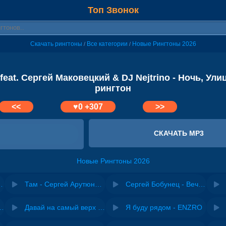
Топ Звонок
Скачать рингтоны
Все категории
Новые Рингтоны 2026
/
/
eat. Сергей Маковецкий & DJ Nejtrino - Ночь, Ули
рингтон
<<
♥
0
+307
>>
СКАЧАТЬ MP3
Новые Рингтоны 2026
тюнов - Ночь, Улица, Фонарь, Аптека
Там - Сергей Арутюнов, Astero
Сергей Бобунец - Вечно молодой (DJ Nejtrino & Andrey Exx Radio Mix)
riginal mix) - Zexov
Давай на самый верх | Night Deep House Edit - Zivert
Я буду рядом - ENZRO