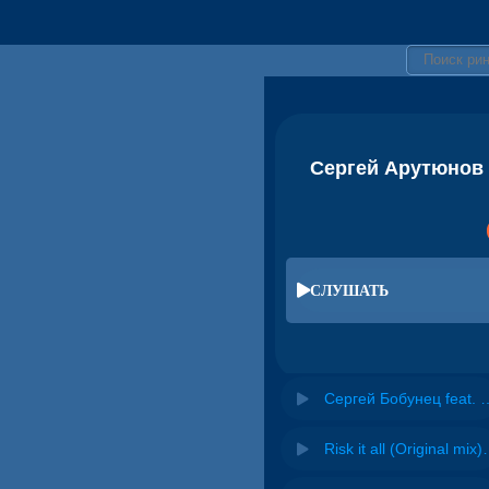
Сергей Арутюнов f
СЛУШАТЬ
Сергей Бобунец feat. DJ Nejtrino & Сергей Ару
Risk it all (O