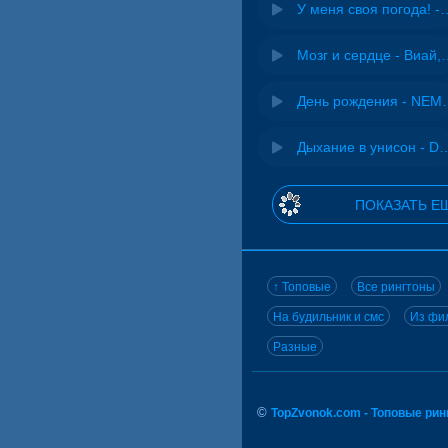
У меня своя погода! -
Мозг и сердце 
День рожд
Дыхание в унисон -
ПОКАЗАТЬ Е
↑ Топовые
Все рингтоны
На будильник и смс
Из фил
Разные
©
TopZvonok.com - Топовые ри