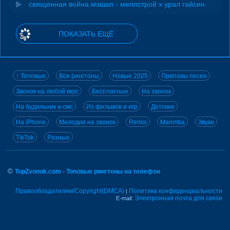
священная война мэшап - меллстрой х урал гайсин
ПОКАЗАТЬ ЕЩЁ
↑ Топовые
Все рингтоны
Новые 2025
Припевы песен
Звонок на любой вкус
Бесплатные
На звонок
На будильник и смс
Из фильмов и игр
Детские
На iPhone
Мелодии на звонок
Remix
Marimba
Звуки
TikTok
Разные
©
TopZvonok.com - Топовые рингтоны на телефон
Правообладателям/Copyright(DMCA)
Политика конфиденциальности
|
Электронная почта для связи
E-mail: