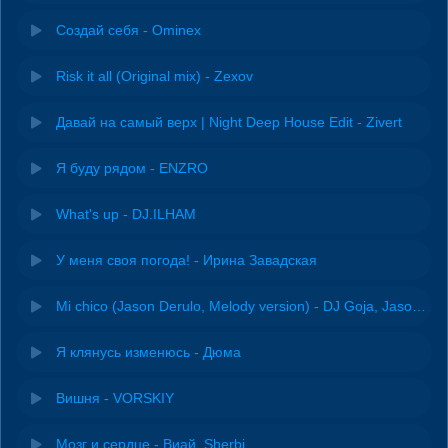
Создай себя - Ominex
Risk it all (Original mix) - Zexov
Давай на самый верх | Night Deep House Edit - Zivert
Я буду рядом - ENZRO
What's up - DJ.ILHAM
У меня своя погода! - Ирина Завадская
Mi chico (Jason Derulo, Melody version) - DJ Goja, Jason Derulo & Melody
Я клянусь изменюсь - Дюма
Вишня - VORSKIY
Мозг и сердце - Виай, Sherbi