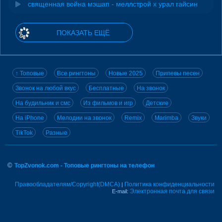
священная война мэшап - меллстрой х урал гайсин
ПОКАЗАТЬ ЕЩЁ
↑ Топовые
Все рингтоны
Новые 2025
Припевы песен
Звонок на любой вкус
Бесплатные
На звонок
На будильник и смс
Из фильмов и игр
Детские
На iPhone
Мелодии на звонок
Remix
Marimba
Звуки
TikTok
Разные
©
TopZvonok.com - Топовые рингтоны на телефон
Правообладателям/Copyright(DMCA)
Политика конфиденциальности
|
Электронная почта для связи
E-mail: