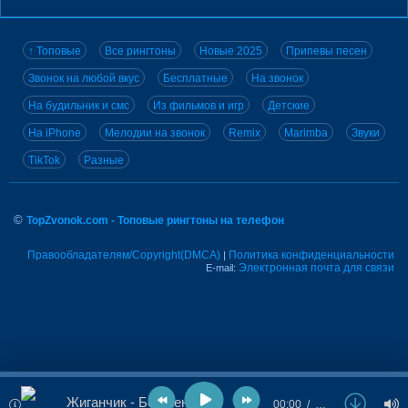
↑ Топовые
Все рингтоны
Новые 2025
Припевы песен
Звонок на любой вкус
Бесплатные
На звонок
На будильник и смс
Из фильмов и игр
Детские
На iPhone
Мелодии на звонок
Remix
Marimba
Звуки
TikTok
Разные
©
TopZvonok.com - Топовые рингтоны на телефон
Правообладателям/Copyright(DMCA)
Политика конфиденциальности
|
Электронная почта для связи
E-mail:
Жиганчик - Без жены
00:00
…