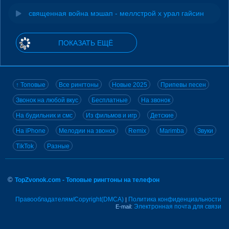
священная война мэшап - меллстрой х урал гайсин
ПОКАЗАТЬ ЕЩЁ
↑ Топовые
Все рингтоны
Новые 2025
Припевы песен
Звонок на любой вкус
Бесплатные
На звонок
На будильник и смс
Из фильмов и игр
Детские
На iPhone
Мелодии на звонок
Remix
Marimba
Звуки
TikTok
Разные
©
TopZvonok.com - Топовые рингтоны на телефон
Правообладателям/Copyright(DMCA)
Политика конфиденциальности
|
Электронная почта для связи
E-mail: