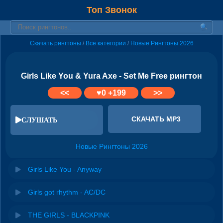
Топ Звонок
Скачать рингтоны
Все категории
Новые Рингтоны 2026
/
/
Girls Like You & Yura Axe - Set Me Free рингтон
<<
♥
0
+199
>>
СКАЧАТЬ MP3
СЛУШАТЬ
Новые Рингтоны 2026
Girls Like You - Anyway
Girls got rhythm - AC/DC
THE GIRLS - BLACKPINK