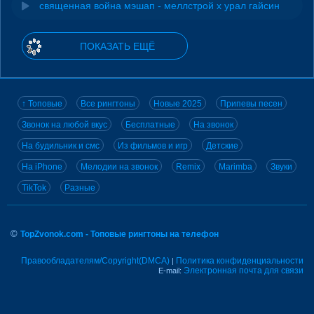
священная война мэшап - меллстрой х урал гайсин
ПОКАЗАТЬ ЕЩЁ
↑ Топовые
Все рингтоны
Новые 2025
Припевы песен
Звонок на любой вкус
Бесплатные
На звонок
На будильник и смс
Из фильмов и игр
Детские
На iPhone
Мелодии на звонок
Remix
Marimba
Звуки
TikTok
Разные
©
TopZvonok.com - Топовые рингтоны на телефон
Правообладателям/Copyright(DMCA)
Политика конфиденциальности
|
Электронная почта для связи
E-mail: