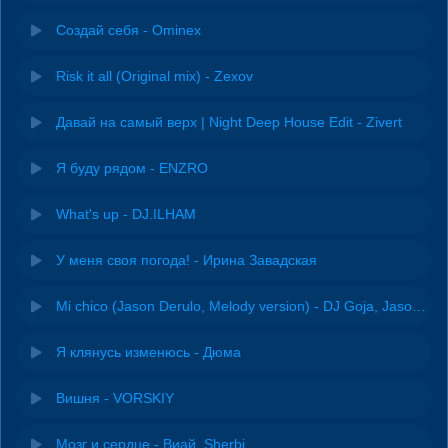
Создай себя - Ominex
Risk it all (Original mix) - Zexov
Давай на самый верх | Night Deep House Edit - Zivert
Я буду рядом - ENZRO
What's up - DJ.ILHAM
У меня своя погода! - Ирина Завадская
Mi chico (Jason Derulo, Melody version) - DJ Goja, Jason Derulo & Melody
Я клянусь изменюсь - Дюма
Вишня - VORSKIY
Мозг и сердце - Виай, Sherbi