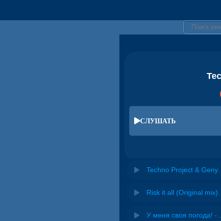
Tec
СЛУШАТЬ
Techno Project & Geny 
Risk it all (O
У меня своя погода! -