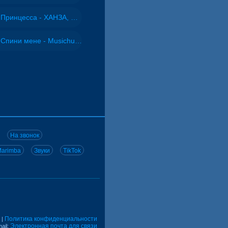
Принцесса - ХАНЗА, Adjo
Спини мене - Musichuman
На звонок
arimba
Звуки
TikTok
Политика конфиденциальности
|
Электронная почта для связи
ail: