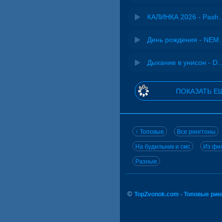
КАЛИНКА 2026 - 
День рожд
Дыхание в унисон -
ПОКАЗАТЬ Е
↑ Топовые
Все рингтоны
На будильник и смс
Из фил
Разные
©
TopZvonok.com - Топовые ри