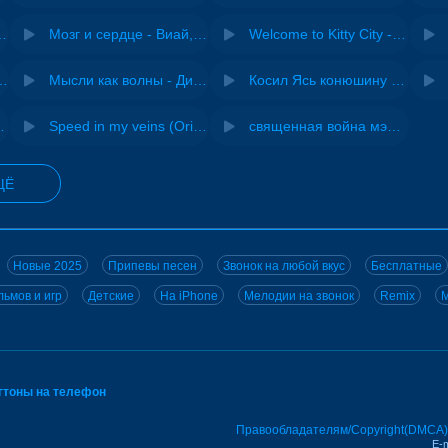
Pasha Production
Мозг и сердце - Виай, Sherbi
Welcome to Kitty City - Cyriak
ения - NEMIGA
Мысли как волны - Дисковолна
Косил Ясь конюшину - ВИА "Песняры"
 DJ Maximus
Speed in my veins (Original mix) - MODESSON
священная война мэшап - меллстрой х урал гайсин
ЩЁ
Новые 2025
Припевы песен
Звонок на любой вкус
Бесплатные
ьмов и игр
Детские
На iPhone
Мелодии на звонок
Remix
M
нгтоны на телефон
Правообладателям/Copyright(DMCA)
E-m