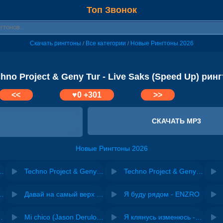
Топ Звонок
Скачать рингтоны
Все категории
Новые Рингтоны 2026
/
/
hno Project & Geny Tur - Live Saks (Speed Up) рин
<<
♥
0
+301
>>
СКАЧАТЬ MP3
Новые Рингтоны 2026
Tur - Where Are You (Speed Up)
Techno Project & Geny Tur - No One Else (Speed Up)
Techno Project & Geny Tur - Dream (Speed Up)
riginal mix) - Zexov
Давай на самый верх | Night Deep House Edit - Zivert
Я буду рядом - ENZRO
 Ирина Завадская
Mi chico (Jason Derulo, Melody version) - DJ Goja, Jason Derulo & Melody
Я клянусь изменюсь - Дюма