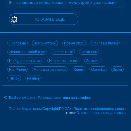
священная война мэшап - меллстрой х урал гайсин
ПОКАЗАТЬ ЕЩЁ
↑ Топовые
Все рингтоны
Новые 2025
Припевы песен
Звонок на любой вкус
Бесплатные
На звонок
На будильник и смс
Из фильмов и игр
Детские
На iPhone
Мелодии на звонок
Remix
Marimba
Звуки
TikTok
Разные
©
TopZvonok.com - Топовые рингтоны на телефон
Правообладателям/Copyright(DMCA)
Политика конфиденциальности
|
Электронная почта для связи
E-mail: