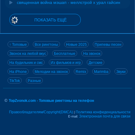
священная война мэшап - меллстрой х урал гайсин
ПОКАЗАТЬ ЕЩЁ
↑ Топовые
Все рингтоны
Новые 2025
Припевы песен
Звонок на любой вкус
Бесплатные
На звонок
На будильник и смс
Из фильмов и игр
Детские
На iPhone
Мелодии на звонок
Remix
Marimba
Звуки
TikTok
Разные
©
TopZvonok.com - Топовые рингтоны на телефон
Правообладателям/Copyright(DMCA)
Политика конфиденциальности
|
Электронная почта для связи
E-mail: