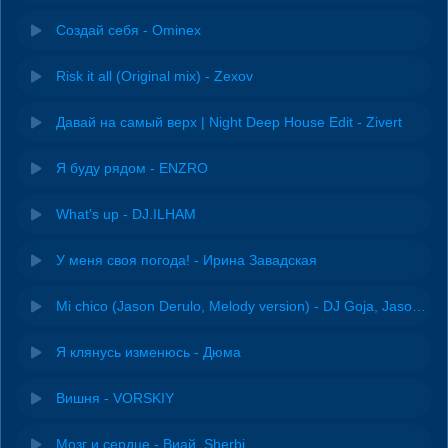
Создай себя - Ominex
Risk it all (Original mix) - Zexov
Давай на самый верх | Night Deep House Edit - Zivert
Я буду рядом - ENZRO
What's up - DJ.ILHAM
У меня своя погода! - Ирина Завадская
Mi chico (Jason Derulo, Melody version) - DJ Goja, Jason Derulo & Melody
Я клянусь изменюсь - Дюма
Вишня - VORSKIY
Мозг и сердце - Виай, Sherbi