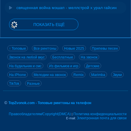
священная война мэшап - меллстрой х урал гайсин
ПОКАЗАТЬ ЕЩЁ
↑ Топовые
Все рингтоны
Новые 2025
Припевы песен
Звонок на любой вкус
Бесплатные
На звонок
На будильник и смс
Из фильмов и игр
Детские
На iPhone
Мелодии на звонок
Remix
Marimba
Звуки
TikTok
Разные
©
TopZvonok.com - Топовые рингтоны на телефон
Правообладателям/Copyright(DMCA)
Политика конфиденциальности
|
Электронная почта для связи
E-mail: