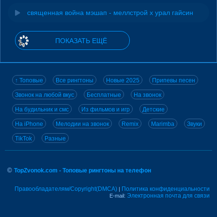
священная война мэшап - меллстрой х урал гайсин
ПОКАЗАТЬ ЕЩЁ
↑ Топовые
Все рингтоны
Новые 2025
Припевы песен
Звонок на любой вкус
Бесплатные
На звонок
На будильник и смс
Из фильмов и игр
Детские
На iPhone
Мелодии на звонок
Remix
Marimba
Звуки
TikTok
Разные
©
TopZvonok.com - Топовые рингтоны на телефон
Правообладателям/Copyright(DMCA)
Политика конфиденциальности
|
Электронная почта для связи
E-mail: