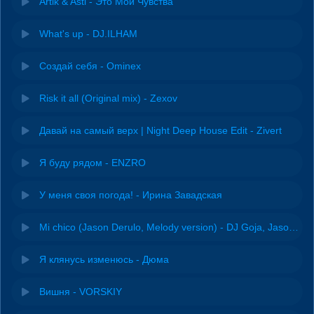
Artik & Asti - Это Мои Чувства
What's up - DJ.ILHAM
Создай себя - Ominex
Risk it all (Original mix) - Zexov
Давай на самый верх | Night Deep House Edit - Zivert
Я буду рядом - ENZRO
У меня своя погода! - Ирина Завадская
Mi chico (Jason Derulo, Melody version) - DJ Goja, Jason Derulo & Melody
Я клянусь изменюсь - Дюма
Вишня - VORSKIY