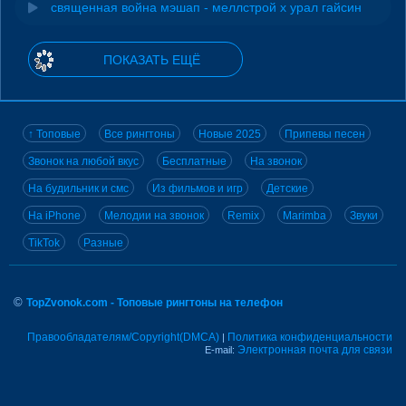
священная война мэшап - меллстрой х урал гайсин
ПОКАЗАТЬ ЕЩЁ
↑ Топовые
Все рингтоны
Новые 2025
Припевы песен
Звонок на любой вкус
Бесплатные
На звонок
На будильник и смс
Из фильмов и игр
Детские
На iPhone
Мелодии на звонок
Remix
Marimba
Звуки
TikTok
Разные
©
TopZvonok.com - Топовые рингтоны на телефон
Правообладателям/Copyright(DMCA)
Политика конфиденциальности
|
Электронная почта для связи
E-mail: