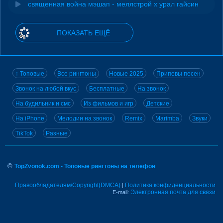
священная война мэшап - меллстрой х урал гайсин
ПОКАЗАТЬ ЕЩЁ
↑ Топовые
Все рингтоны
Новые 2025
Припевы песен
Звонок на любой вкус
Бесплатные
На звонок
На будильник и смс
Из фильмов и игр
Детские
На iPhone
Мелодии на звонок
Remix
Marimba
Звуки
TikTok
Разные
©
TopZvonok.com - Топовые рингтоны на телефон
Правообладателям/Copyright(DMCA)
Политика конфиденциальности
|
Электронная почта для связи
E-mail: