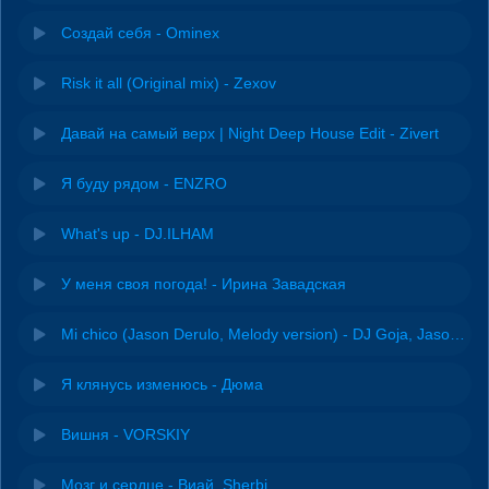
Создай себя - Ominex
Risk it all (Original mix) - Zexov
Давай на самый верх | Night Deep House Edit - Zivert
Я буду рядом - ENZRO
What's up - DJ.ILHAM
У меня своя погода! - Ирина Завадская
Mi chico (Jason Derulo, Melody version) - DJ Goja, Jason Derulo & Melody
Я клянусь изменюсь - Дюма
Вишня - VORSKIY
Мозг и сердце - Виай, Sherbi