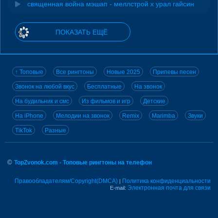
священная война мэшап - меллстрой х урал гайсин
ПОКАЗАТЬ ЕЩЁ
↑ Топовые
Все рингтоны
Новые 2025
Припевы песен
Звонок на любой вкус
Бесплатные
На звонок
На будильник и смс
Из фильмов и игр
Детские
На iPhone
Мелодии на звонок
Remix
Marimba
Звуки
TikTok
Разные
©
TopZvonok.com - Топовые рингтоны на телефон
Правообладателям/Copyright(DMCA)
Политика конфиденциальности
|
Электронная почта для связи
E-mail: