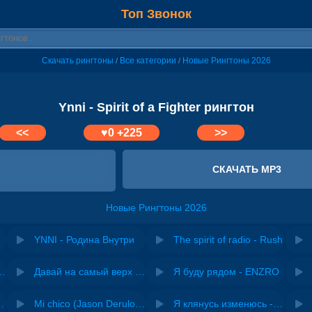
Топ Звонок
Скачать рингтоны
Все категории
Новые Рингтоны 2026
/
/
Ynni - Spirit of a Fighter рингтон
<<
♥
0
+225
>>
СКАЧАТЬ MP3
Новые Рингтоны 2026
YNNI - Родина Внутри
The spirit of radio - Rush
riginal mix) - Zexov
Давай на самый верх | Night Deep House Edit - Zivert
Я буду рядом - ENZRO
 Ирина Завадская
Mi chico (Jason Derulo, Melody version) - DJ Goja, Jason Derulo & Melody
Я клянусь изменюсь - Дюма