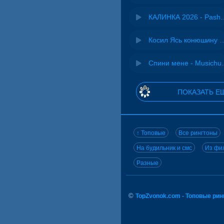
КАЛИНКА 2026 - 
Косил Ясь конюшину - 
Спини ме
ПОКАЗАТЬ Е
↑ Топовые
Все рингтоны
На будильник и смс
Из фил
Разные
©
TopZvonok.com - Топовые ри