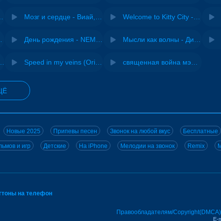
Pasha Production
Мозг и сердце - Виай, Sherbi
Welcome to Kitty City - Cyriak
ВИА "Песняры"
День рождения - NEMIGA
Мысли как волны - Дисковолна
не - Musichuman
Speed in my veins (Original mix) - MODESSON
священная война мэшап - меллстрой х урал гайсин
ЩЁ
Новые 2025
Припевы песен
Звонок на любой вкус
Бесплатные
ьмов и игр
Детские
На iPhone
Мелодии на звонок
Remix
M
нгтоны на телефон
Правообладателям/Copyright(DMCA)
E-m