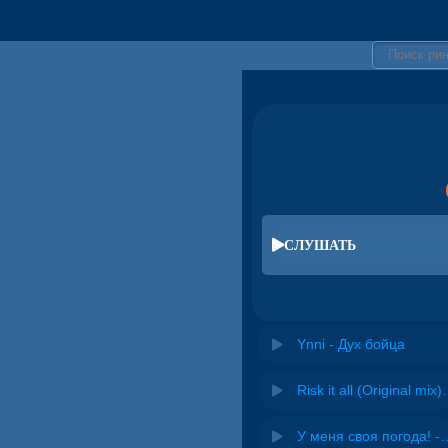
СЛУШАТЬ
Ynni - Дух бойца
Risk it all (O
У меня своя погода! -