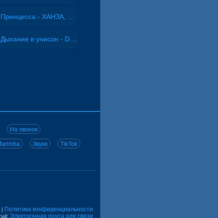
Принцесса - ХАНЗА, Adjo
Дыхание в унисон - DJ Maximus
На звонок
arimba
Звуки
TikTok
Политика конфиденциальности
|
Электронная почта для связи
ail: