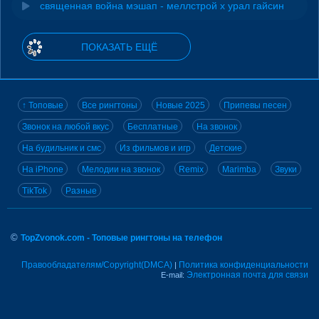
священная война мэшап - меллстрой х урал гайсин
ПОКАЗАТЬ ЕЩЁ
↑ Топовые
Все рингтоны
Новые 2025
Припевы песен
Звонок на любой вкус
Бесплатные
На звонок
На будильник и смс
Из фильмов и игр
Детские
На iPhone
Мелодии на звонок
Remix
Marimba
Звуки
TikTok
Разные
©
TopZvonok.com - Топовые рингтоны на телефон
Правообладателям/Copyright(DMCA)
Политика конфиденциальности
|
Электронная почта для связи
E-mail: