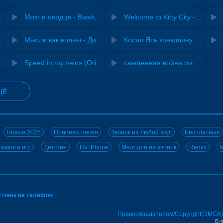
Pasha Production
Мозг и сердце - Виай, Sherbi
Welcome to Kitty City - Cyriak
ения - NEMIGA
Мысли как волны - Дисковолна
Косил Ясь конюшину - ВИА "Песняры"
не - Musichuman
Speed in my veins (Original mix) - MODESSON
священная война мэшап - меллстрой х урал гайсин
ЩЁ
Новые 2025
Припевы песен
Звонок на любой вкус
Бесплатные
ьмов и игр
Детские
На iPhone
Мелодии на звонок
Remix
M
нгтоны на телефон
Правообладателям/Copyright(DMCA)
E-m