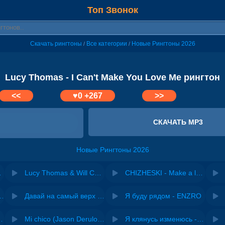
Топ Звонок
Скачать рингтоны
Все категории
Новые Рингтоны 2026
/
/
Lucy Thomas - I Can't Make You Love Me рингтон
<<
♥
0
+267
>>
СКАЧАТЬ MP3
Новые Рингтоны 2026
 Love Tonight
Lucy Thomas & Will Callan - You Are The Reason
CHIZHESKI - Make a love
riginal mix) - Zexov
Давай на самый верх | Night Deep House Edit - Zivert
Я буду рядом - ENZRO
 Ирина Завадская
Mi chico (Jason Derulo, Melody version) - DJ Goja, Jason Derulo & Melody
Я клянусь изменюсь - Дюма