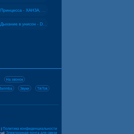
Принцесса - ХАНЗА, Adjo
Дыхание в унисон - DJ Maximus
На звонок
arimba
Звуки
TikTok
Политика конфиденциальности
|
Электронная почта для связи
ail: