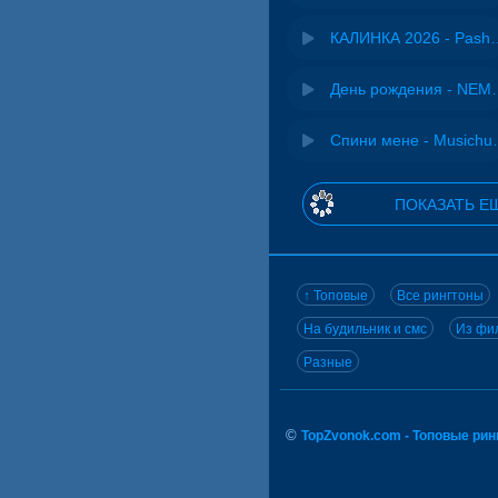
КАЛИНКА 2026 - 
День рожд
Спини ме
ПОКАЗАТЬ Е
↑ Топовые
Все рингтоны
На будильник и смс
Из фил
Разные
©
TopZvonok.com - Топовые ри