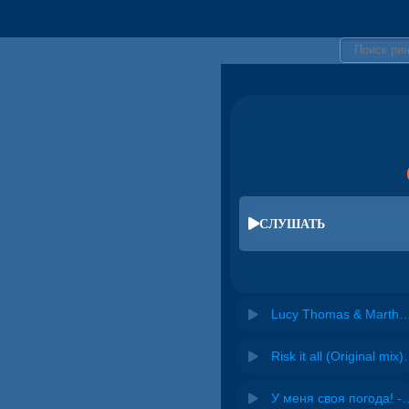
СЛУШАТЬ
Lucy Thomas & Martha Thomas - Can You Feel The
Risk it all (O
У меня своя погода! -