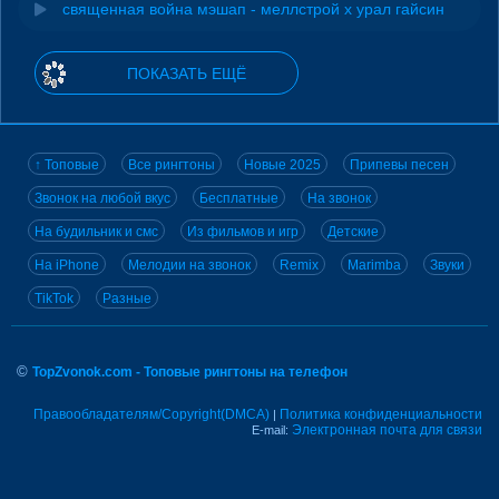
священная война мэшап - меллстрой х урал гайсин
ПОКАЗАТЬ ЕЩЁ
↑ Топовые
Все рингтоны
Новые 2025
Припевы песен
Звонок на любой вкус
Бесплатные
На звонок
На будильник и смс
Из фильмов и игр
Детские
На iPhone
Мелодии на звонок
Remix
Marimba
Звуки
TikTok
Разные
©
TopZvonok.com - Топовые рингтоны на телефон
Правообладателям/Copyright(DMCA)
Политика конфиденциальности
|
Электронная почта для связи
E-mail: