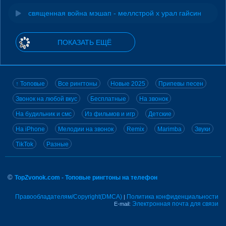
священная война мэшап - меллстрой х урал гайсин
ПОКАЗАТЬ ЕЩЁ
↑ Топовые
Все рингтоны
Новые 2025
Припевы песен
Звонок на любой вкус
Бесплатные
На звонок
На будильник и смс
Из фильмов и игр
Детские
На iPhone
Мелодии на звонок
Remix
Marimba
Звуки
TikTok
Разные
©
TopZvonok.com - Топовые рингтоны на телефон
Правообладателям/Copyright(DMCA)
Политика конфиденциальности
|
Электронная почта для связи
E-mail: