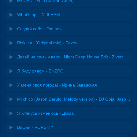
MACAN - Solo (Макан Соло)
What's up - DJ.ILHAM
Создай себя - Ominex
Risk it all (Original mix) - Zexov
Давай на самый верх | Night Deep House Edit - Zivert
Я буду рядом - ENZRO
У меня своя погода! - Ирина Завадская
Mi chico (Jason Derulo, Melody version) - DJ Goja, Jason Derulo & Melody
Я клянусь изменюсь - Дюма
Вишня - VORSKIY