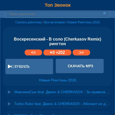
Топ Звонок
Скачать рингтоны
Все категории
Новые Рингтоны 2026
/
/
Воскресенский - В соло (Cherkasov Remix)
рингтон
<<
♥
0
+202
>>
СКАЧАТЬ MP3
СЛУШАТЬ
Новые Рингтоны 2026
МаксимаСын feat. Джиос & CHERKASOV - За правила (Remix)
Turbo Rubo feat. Джиос & CHERKASOV - Абонент не доступен (Remix)