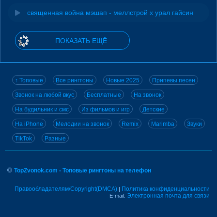
священная война мэшап - меллстрой х урал гайсин
ПОКАЗАТЬ ЕЩЁ
↑ Топовые
Все рингтоны
Новые 2025
Припевы песен
Звонок на любой вкус
Бесплатные
На звонок
На будильник и смс
Из фильмов и игр
Детские
На iPhone
Мелодии на звонок
Remix
Marimba
Звуки
TikTok
Разные
©
TopZvonok.com - Топовые рингтоны на телефон
Правообладателям/Copyright(DMCA)
Политика конфиденциальности
|
Электронная почта для связи
E-mail: