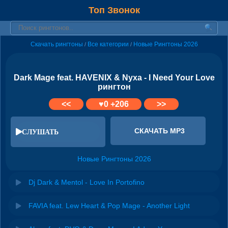
Топ Звонок
Скачать рингтоны
Все категории
Новые Рингтоны 2026
/
/
Dark Mage feat. HAVENIX & Nyxa - I Need Your Love
рингтон
<<
♥
0
+206
>>
СКАЧАТЬ MP3
СЛУШАТЬ
Новые Рингтоны 2026
Dj Dark & Mentol - Love In Portofino
FAVIA feat. Lew Heart & Pop Mage - Another Light