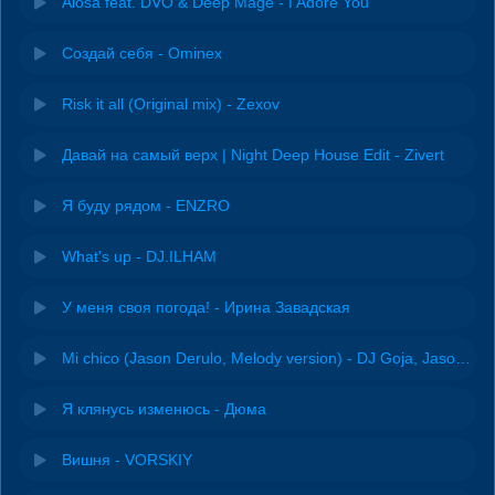
Alosa feat. DVO & Deep Mage - I Adore You
Создай себя - Ominex
Risk it all (Original mix) - Zexov
Давай на самый верх | Night Deep House Edit - Zivert
Я буду рядом - ENZRO
What's up - DJ.ILHAM
У меня своя погода! - Ирина Завадская
Mi chico (Jason Derulo, Melody version) - DJ Goja, Jason Derulo & Melody
Я клянусь изменюсь - Дюма
Вишня - VORSKIY