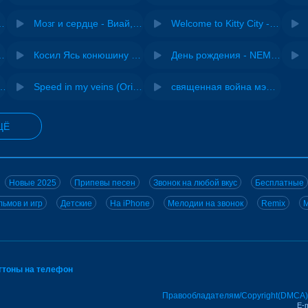
Pasha Production
Мозг и сердце - Виай, Sherbi
Welcome to Kitty City - Cyriak
ы - Дисковолна
Косил Ясь конюшину - ВИА "Песняры"
День рождения - NEMIGA
не - Musichuman
Speed in my veins (Original mix) - MODESSON
священная война мэшап - меллстрой х урал гайсин
ЩЁ
Новые 2025
Припевы песен
Звонок на любой вкус
Бесплатные
ьмов и игр
Детские
На iPhone
Мелодии на звонок
Remix
M
нгтоны на телефон
Правообладателям/Copyright(DMCA)
E-m