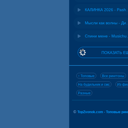
КАЛИНКА 2026 - 
Мысли как волн
Спини ме
ПОКАЗАТЬ Е
↑ Топовые
Все рингтоны
На будильник и смс
Из фил
Разные
©
TopZvonok.com - Топовые ри