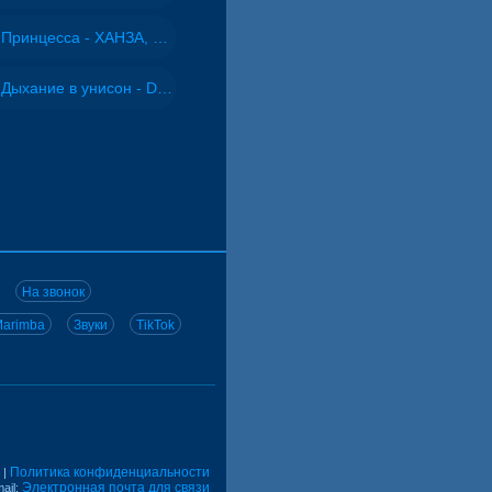
Принцесса - ХАНЗА, Adjo
Дыхание в унисон - DJ Maximus
На звонок
arimba
Звуки
TikTok
Политика конфиденциальности
|
Электронная почта для связи
ail: