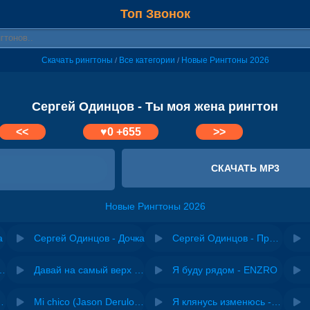
Топ Звонок
Скачать рингтоны
Все категории
Новые Рингтоны 2026
/
/
Сергей Одинцов - Ты моя жена рингтон
<<
♥
0
+655
>>
СКАЧАТЬ MP3
Новые Рингтоны 2026
а
Сергей Одинцов - Дочка
Сергей Одинцов - Прости
riginal mix) - Zexov
Давай на самый верх | Night Deep House Edit - Zivert
Я буду рядом - ENZRO
 Ирина Завадская
Mi chico (Jason Derulo, Melody version) - DJ Goja, Jason Derulo & Melody
Я клянусь изменюсь - Дюма