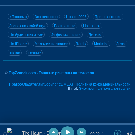
↑ Топовые
Все рингтоны
Новые 2025
Припевы песен
Звонок на любой вкус
Бесплатные
На звонок
На будильник и смс
Из фильмов и игр
Детские
На iPhone
Мелодии на звонок
Remix
Marimba
Звуки
TikTok
Разные
©
TopZvonok.com - Топовые рингтоны на телефон
Правообладателям/Copyright(DMCA)
Политика конфиденциальности
|
Электронная почта для связи
E-mail:
The Haunt - Bad Omen
00:00
…