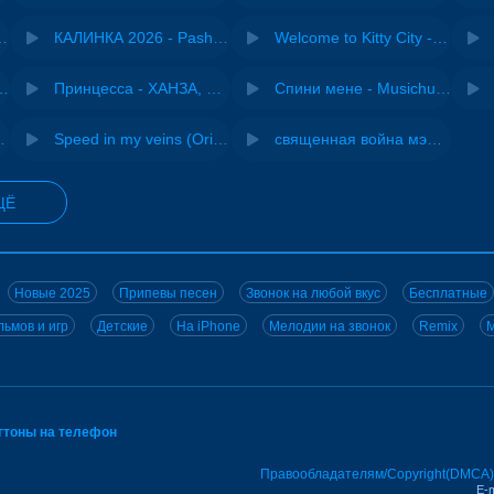
- Виай, Sherbi
КАЛИНКА 2026 - Pasha Production
Welcome to Kitty City - Cyriak
ения - NEMIGA
Принцесса - ХАНЗА, Adjo
Спини мене - Musichuman
 DJ Maximus
Speed in my veins (Original mix) - MODESSON
священная война мэшап - меллстрой х урал гайсин
ЩЁ
Новые 2025
Припевы песен
Звонок на любой вкус
Бесплатные
ьмов и игр
Детские
На iPhone
Мелодии на звонок
Remix
M
нгтоны на телефон
Правообладателям/Copyright(DMCA)
E-m