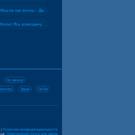
Мысли как волны - Дисковолна
Косил Ясь конюшину - ВИА "Песняры"
На звонок
arimba
Звуки
TikTok
Политика конфиденциальности
|
Электронная почта для связи
ail: