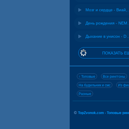
Мозг и сердце 
День рожд
Дыхание в унисон -
ПОКАЗАТЬ Е
↑ Топовые
Все рингтоны
На будильник и смс
Из фил
Разные
©
TopZvonok.com - Топовые ри