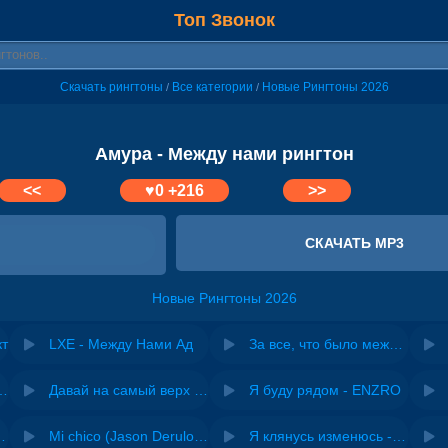
Топ Звонок
Скачать рингтоны
Все категории
Новые Рингтоны 2026
/
/
Амура - Между нами рингтон
<<
♥
0
+216
>>
СКАЧАТЬ MP3
Новые Рингтоны 2026
кт
LXE - Между Нами Ад
За все, что было между нами - спасибо
riginal mix) - Zexov
Давай на самый верх | Night Deep House Edit - Zivert
Я буду рядом - ENZRO
 Ирина Завадская
Mi chico (Jason Derulo, Melody version) - DJ Goja, Jason Derulo & Melody
Я клянусь изменюсь - Дюма