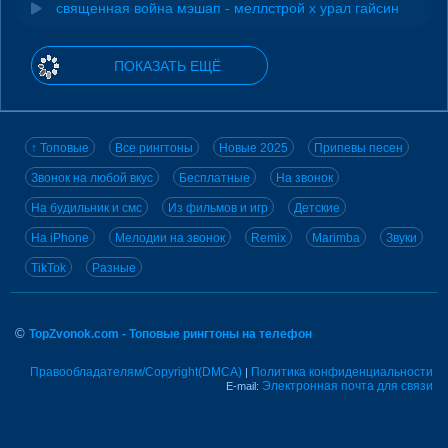
священная война мэшап - меллстрой х урал гайсин
ПОКАЗАТЬ ЕЩЁ
↑ Топовые
Все рингтоны
Новые 2025
Припевы песен
Звонок на любой вкус
Бесплатные
На звонок
На будильник и смс
Из фильмов и игр
Детские
На iPhone
Мелодии на звонок
Remix
Marimba
Звуки
TikTok
Разные
©
TopZvonok.com - Топовые рингтоны на телефон
Правообладателям/Copyright(DMCA)
Политика конфиденциальности
|
Электронная почта для связи
E-mail: