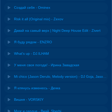
Создай себя - Ominex
Risk it all (Original mix) - Zexov
Давай на самый верх | Night Deep House Edit - Zivert
Я буду рядом - ENZRO
What's up - DJ.ILHAM
У меня своя погода! - Ирина Завадская
Mi chico (Jason Derulo, Melody version) - DJ Goja, Jason Derulo & Melody
Я клянусь изменюсь - Дюма
Вишня - VORSKIY
Мозг и сердце - Виай, Sherbi