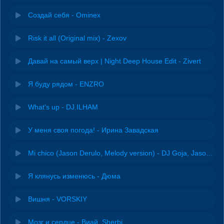
Создай себя - Ominex
Risk it all (Original mix) - Zexov
Давай на самый верх | Night Deep House Edit - Zivert
Я буду рядом - ENZRO
What's up - DJ.ILHAM
У меня своя погода! - Ирина Завадская
Mi chico (Jason Derulo, Melody version) - DJ Goja, Jason Derulo & Melody
Я клянусь изменюсь - Дюма
Вишня - VORSKIY
Мозг и сердце - Виай, Sherbi