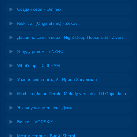
Создай себя - Ominex
Risk it all (Original mix) - Zexov
Давай на самый верх | Night Deep House Edit - Zivert
Я буду рядом - ENZRO
What's up - DJ.ILHAM
У меня своя погода! - Ирина Завадская
Mi chico (Jason Derulo, Melody version) - DJ Goja, Jason Derulo & Melody
Я клянусь изменюсь - Дюма
Вишня - VORSKIY
Мозг и сердце - Виай, Sherbi