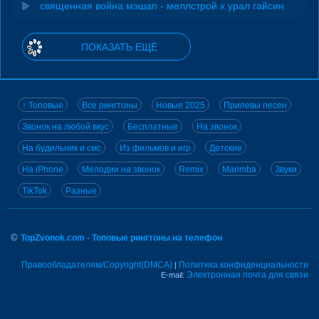
священная война мэшап - меллстрой х урал гайсин
ПОКАЗАТЬ ЕЩЁ
↑ Топовые
Все рингтоны
Новые 2025
Припевы песен
Звонок на любой вкус
Бесплатные
На звонок
На будильник и смс
Из фильмов и игр
Детские
На iPhone
Мелодии на звонок
Remix
Marimba
Звуки
TikTok
Разные
©
TopZvonok.com - Топовые рингтоны на телефон
Правообладателям/Copyright(DMCA)
Политика конфиденциальности
|
Электронная почта для связи
E-mail: