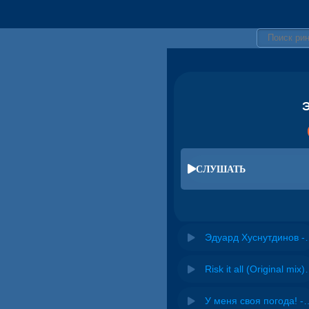
Э
СЛУШАТЬ
Эдуард Хуснут
Risk it all (O
У меня своя погода! -