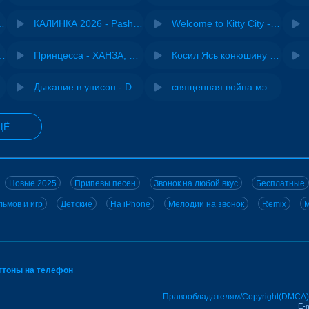
- Виай, Sherbi
КАЛИНКА 2026 - Pasha Production
Welcome to Kitty City - Cyriak
ения - NEMIGA
Принцесса - ХАНЗА, Adjo
Косил Ясь конюшину - ВИА "Песняры"
iginal mix) - MODESSON
Дыхание в унисон - DJ Maximus
священная война мэшап - меллстрой х урал гайсин
ЩЁ
Новые 2025
Припевы песен
Звонок на любой вкус
Бесплатные
ьмов и игр
Детские
На iPhone
Мелодии на звонок
Remix
M
нгтоны на телефон
Правообладателям/Copyright(DMCA)
E-m