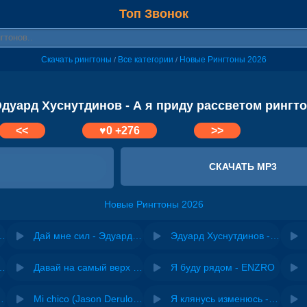
Топ Звонок
Скачать рингтоны
Все категории
Новые Рингтоны 2026
/
/
дуард Хуснутдинов - А я приду рассветом рингт
<<
♥
0
+276
>>
СКАЧАТЬ MP3
Новые Рингтоны 2026
динов - А ты не жди
Дай мне сил - Эдуард Хуснутдинов
Эдуард Хуснутдинов - За мечтой
riginal mix) - Zexov
Давай на самый верх | Night Deep House Edit - Zivert
Я буду рядом - ENZRO
 Ирина Завадская
Mi chico (Jason Derulo, Melody version) - DJ Goja, Jason Derulo & Melody
Я клянусь изменюсь - Дюма