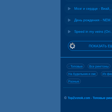
Мозг и сердце 
День рожд
Speed in my veins (Or
ПОКАЗАТЬ Е
↑ Топовые
Все рингтоны
На будильник и смс
Из фил
Разные
©
TopZvonok.com - Топовые ри