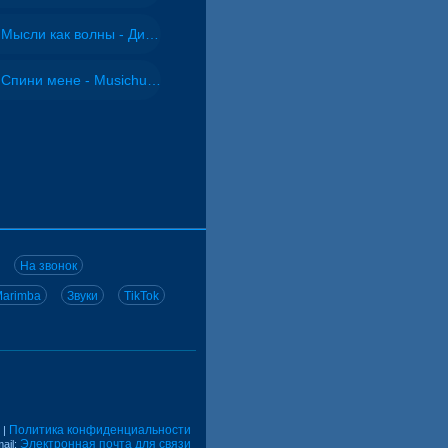
Мысли как волны - Дисковолна
Спини мене - Musichuman
На звонок
arimba
Звуки
TikTok
Политика конфиденциальности
|
Электронная почта для связи
ail: