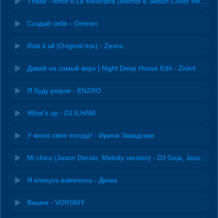
Thalia - Amor A La Mexicana (Mentol & Sebuh Cover Remix)
Создай себя - Ominex
Risk it all (Original mix) - Zexov
Давай на самый верх | Night Deep House Edit - Zivert
Я буду рядом - ENZRO
What's up - DJ.ILHAM
У меня своя погода! - Ирина Завадская
Mi chico (Jason Derulo, Melody version) - DJ Goja, Jason Derulo & Melody
Я клянусь изменюсь - Дюма
Вишня - VORSKIY