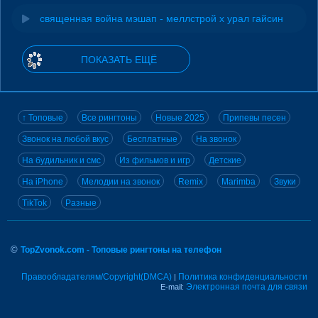
священная война мэшап - меллстрой х урал гайсин
ПОКАЗАТЬ ЕЩЁ
↑ Топовые
Все рингтоны
Новые 2025
Припевы песен
Звонок на любой вкус
Бесплатные
На звонок
На будильник и смс
Из фильмов и игр
Детские
На iPhone
Мелодии на звонок
Remix
Marimba
Звуки
TikTok
Разные
©
TopZvonok.com - Топовые рингтоны на телефон
Правообладателям/Copyright(DMCA)
Политика конфиденциальности
|
Электронная почта для связи
E-mail: