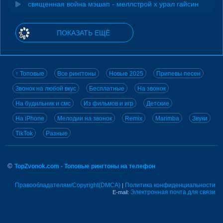
священная война мэшап - меллстрой х урал гайсин
ПОКАЗАТЬ ЕЩЁ
↑ Топовые
Все рингтоны
Новые 2025
Припевы песен
Звонок на любой вкус
Бесплатные
На звонок
На будильник и смс
Из фильмов и игр
Детские
На iPhone
Мелодии на звонок
Remix
Marimba
Звуки
TikTok
Разные
©
TopZvonok.com - Топовые рингтоны на телефон
Правообладателям/Copyright(DMCA)
Политика конфиденциальности
|
Электронная почта для связи
E-mail: