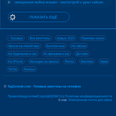
священная война мэшап - меллстрой х урал гайсин
ПОКАЗАТЬ ЕЩЁ
↑ Топовые
Все рингтоны
Новые 2025
Припевы песен
Звонок на любой вкус
Бесплатные
На звонок
На будильник и смс
Из фильмов и игр
Детские
На iPhone
Мелодии на звонок
Remix
Marimba
Звуки
TikTok
Разные
©
TopZvonok.com - Топовые рингтоны на телефон
Правообладателям/Copyright(DMCA)
Политика конфиденциальности
|
Электронная почта для связи
E-mail: