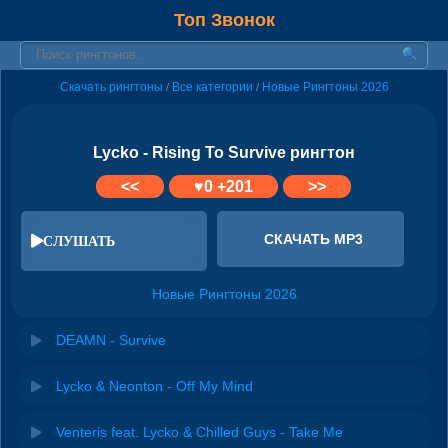
Топ Звонок
Скачать рингтоны
Все категории
Новые Рингтоны 2026
/
/
Lycko - Rising To Survive рингтон
<<
♥
0
+201
>>
СКАЧАТЬ MP3
СЛУШАТЬ
Новые Рингтоны 2026
DEAMN - Survive
Lycko & Neonton - Off My Mind
Venteris feat. Lycko & Chilled Guys - Take Me