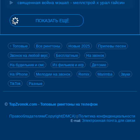
священная война мэшап - меллстрой х урал гайсин
ПОКАЗАТЬ ЕЩЁ
↑ Топовые
Все рингтоны
Новые 2025
Припевы песен
Звонок на любой вкус
Бесплатные
На звонок
На будильник и смс
Из фильмов и игр
Детские
На iPhone
Мелодии на звонок
Remix
Marimba
Звуки
TikTok
Разные
©
TopZvonok.com - Топовые рингтоны на телефон
Правообладателям/Copyright(DMCA)
Политика конфиденциальности
|
Электронная почта для связи
E-mail: