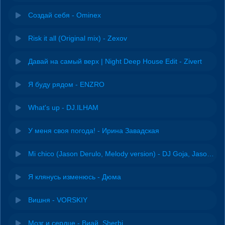
Создай себя - Ominex
Risk it all (Original mix) - Zexov
Давай на самый верх | Night Deep House Edit - Zivert
Я буду рядом - ENZRO
What's up - DJ.ILHAM
У меня своя погода! - Ирина Завадская
Mi chico (Jason Derulo, Melody version) - DJ Goja, Jason Derulo & Melody
Я клянусь изменюсь - Дюма
Вишня - VORSKIY
Мозг и сердце - Виай, Sherbi