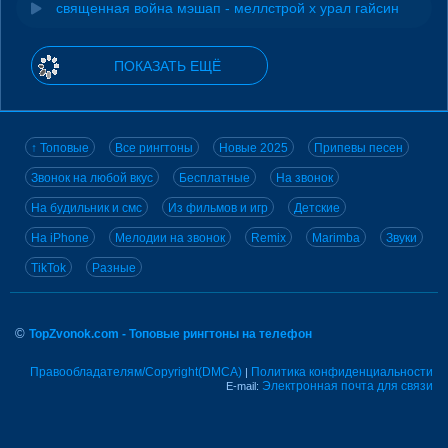
священная война мэшап - меллстрой х урал гайсин
ПОКАЗАТЬ ЕЩЁ
↑ Топовые
Все рингтоны
Новые 2025
Припевы песен
Звонок на любой вкус
Бесплатные
На звонок
На будильник и смс
Из фильмов и игр
Детские
На iPhone
Мелодии на звонок
Remix
Marimba
Звуки
TikTok
Разные
©
TopZvonok.com - Топовые рингтоны на телефон
Правообладателям/Copyright(DMCA)
Политика конфиденциальности
|
Электронная почта для связи
E-mail: