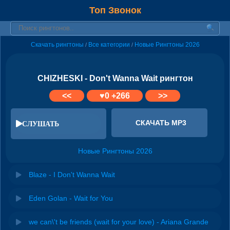
Топ Звонок
Скачать рингтоны
Все категории
Новые Рингтоны 2026
/
/
CHIZHESKI - Don't Wanna Wait рингтон
<<
♥
0
+266
>>
СКАЧАТЬ MP3
СЛУШАТЬ
Новые Рингтоны 2026
Blaze - I Don't Wanna Wait
Eden Golan - Wait for You
we can\'t be friends (wait for your love) - Ariana Grande