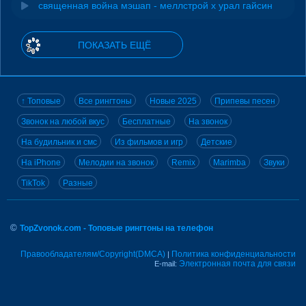
священная война мэшап - меллстрой х урал гайсин
ПОКАЗАТЬ ЕЩЁ
↑ Топовые
Все рингтоны
Новые 2025
Припевы песен
Звонок на любой вкус
Бесплатные
На звонок
На будильник и смс
Из фильмов и игр
Детские
На iPhone
Мелодии на звонок
Remix
Marimba
Звуки
TikTok
Разные
©
TopZvonok.com - Топовые рингтоны на телефон
Правообладателям/Copyright(DMCA)
Политика конфиденциальности
|
Электронная почта для связи
E-mail: