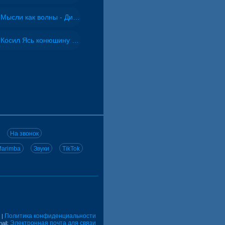
Мысли как волны - Дисковолна
Косил Ясь конюшину - ВИА "Песняры"
На звонок
arimba
Звуки
TikTok
Политика конфиденциальности
|
Электронная почта для связи
ail: