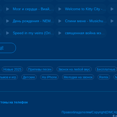
Pasha Production
Мозг и сердце - Виай, Sherbi
Welcome to Kitty City - Cyriak
jo
День рождения - NEMIGA
Спини мене - Musichuman
 DJ Maximus
Speed in my veins (Original mix) - MODESSON
священная война мэшап - меллстрой х урал гайсин
ЩЁ
Новые 2025
Припевы песен
Звонок на любой вкус
Бесплатные
ьмов и игр
Детские
На iPhone
Мелодии на звонок
Remix
M
нгтоны на телефон
Правообладателям/Copyright(DMCA)
E-m