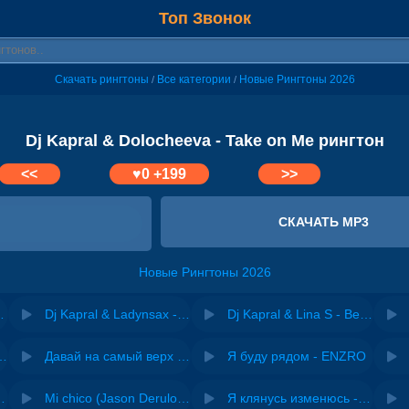
Топ Звонок
Скачать рингтоны
Все категории
Новые Рингтоны 2026
/
/
Dj Kapral & Dolocheeva - Take on Me рингтон
<<
♥
0
+199
>>
СКАЧАТЬ MP3
Новые Рингтоны 2026
l & Dolocheeva
Dj Kapral & Ladynsax - Don't Let Go
Dj Kapral & Lina S - Better on My Own
riginal mix) - Zexov
Давай на самый верх | Night Deep House Edit - Zivert
Я буду рядом - ENZRO
 Ирина Завадская
Mi chico (Jason Derulo, Melody version) - DJ Goja, Jason Derulo & Melody
Я клянусь изменюсь - Дюма