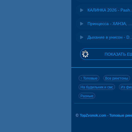
КАЛИНКА 2026 - 
Принцесса - ХАНЗА, Ad
Дыхание в унисон -
ПОКАЗАТЬ Е
↑ Топовые
Все рингтоны
На будильник и смс
Из фил
Разные
©
TopZvonok.com - Топовые ри