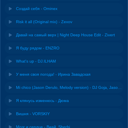
Создай себя - Ominex
Risk it all (Original mix) - Zexov
Давай на самый верх | Night Deep House Edit - Zivert
Я буду рядом - ENZRO
What's up - DJ.ILHAM
У меня своя погода! - Ирина Завадская
Mi chico (Jason Derulo, Melody version) - DJ Goja, Jason Derulo & Melody
Я клянусь изменюсь - Дюма
Вишня - VORSKIY
Мозг и сердце - Виай, Sherbi