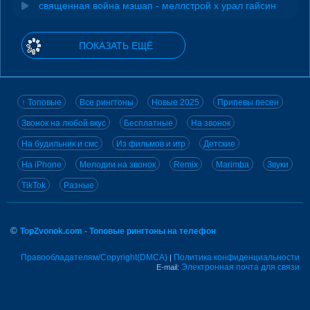
священная война мэшап - меллстрой х урал гайсин
ПОКАЗАТЬ ЕЩЁ
↑ Топовые
Все рингтоны
Новые 2025
Припевы песен
Звонок на любой вкус
Бесплатные
На звонок
На будильник и смс
Из фильмов и игр
Детские
На iPhone
Мелодии на звонок
Remix
Marimba
Звуки
TikTok
Разные
©
TopZvonok.com - Топовые рингтоны на телефон
Правообладателям/Copyright(DMCA)
Политика конфиденциальности
|
Электронная почта для связи
E-mail: