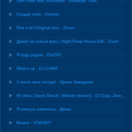
Sam Feldt feat. RuthAnne - Runaway Train
Создай себя - Ominex
Risk it all (Original mix) - Zexov
Давай на самый верх | Night Deep House Edit - Zivert
Я буду рядом - ENZRO
What's up - DJ.ILHAM
У меня своя погода! - Ирина Завадская
Mi chico (Jason Derulo, Melody version) - DJ Goja, Jason Derulo & Melody
Я клянусь изменюсь - Дюма
Вишня - VORSKIY