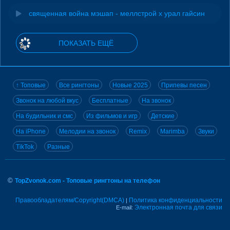
священная война мэшап - меллстрой х урал гайсин
ПОКАЗАТЬ ЕЩЁ
↑ Топовые
Все рингтоны
Новые 2025
Припевы песен
Звонок на любой вкус
Бесплатные
На звонок
На будильник и смс
Из фильмов и игр
Детские
На iPhone
Мелодии на звонок
Remix
Marimba
Звуки
TikTok
Разные
©
TopZvonok.com - Топовые рингтоны на телефон
Правообладателям/Copyright(DMCA)
Политика конфиденциальности
|
Электронная почта для связи
E-mail: