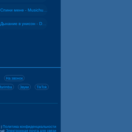
Спини мене - Musichuman
Дыхание в унисон - DJ Maximus
На звонок
arimba
Звуки
TikTok
Политика конфиденциальности
|
Электронная почта для связи
ail: