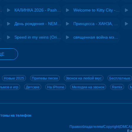
- Виай, Sherbi
КАЛИНКА 2026 - Pasha Production
Welcome to Kitty City - Cyriak
ы - Дисковолна
День рождения - NEMIGA
Принцесса - ХАНЗА, Adjo
ВИА "Песняры"
Speed in my veins (Original mix) - MODESSON
священная война мэшап - меллстрой х урал гайсин
ЩЁ
Новые 2025
Припевы песен
Звонок на любой вкус
Бесплатные
ьмов и игр
Детские
На iPhone
Мелодии на звонок
Remix
M
нгтоны на телефон
Правообладателям/Copyright(DMCA)
E-m