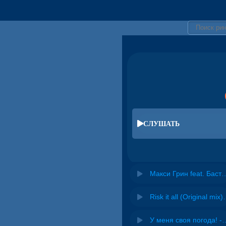
СЛУШАТЬ
Макси Грин feat. Баста - За 
Risk it all (O
У меня своя погода! -