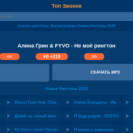
Топ Звонок
Скачать рингтоны
Все категории
Новые Рингтоны 2026
/
/
Алина Грин & FYVO - Не моё рингтон
<<
♥
0
+218
>>
СКАЧАТЬ MP3
Новые Рингтоны 2026
ростовскую братву
Макси Грин feat. Chainy - Умри, если
Алина Бородина - Имя его
riginal mix) - Zexov
Давай на самый верх | Night Deep House Edit - Zivert
Я буду рядом - ENZRO
 Ирина Завадская
Mi chico (Jason Derulo, Melody version) - DJ Goja, Jason Derulo & Melody
Я клянусь изменюсь - Дюма