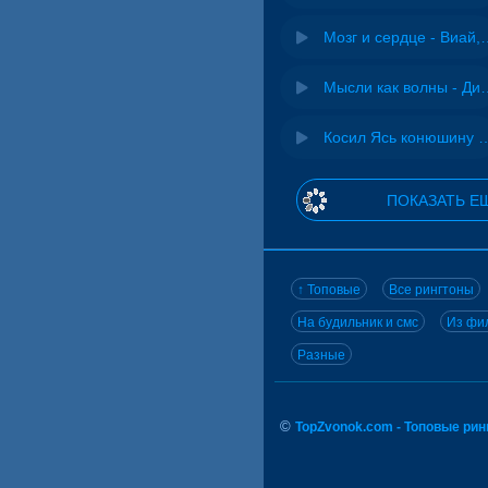
Мозг и сердце 
Мысли как волн
Косил Ясь конюшину - 
ПОКАЗАТЬ Е
↑ Топовые
Все рингтоны
На будильник и смс
Из фил
Разные
©
TopZvonok.com - Топовые ри