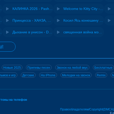
- Виай, Sherbi
КАЛИНКА 2026 - Pasha Production
Welcome to Kitty City - Cyriak
ы - Дисковолна
Принцесса - ХАНЗА, Adjo
Косил Ясь конюшину - ВИА "Песняры"
iginal mix) - MODESSON
Дыхание в унисон - DJ Maximus
священная война мэшап - меллстрой х урал гайсин
ЩЁ
Новые 2025
Припевы песен
Звонок на любой вкус
Бесплатные
ьмов и игр
Детские
На iPhone
Мелодии на звонок
Remix
M
нгтоны на телефон
Правообладателям/Copyright(DMCA)
E-m