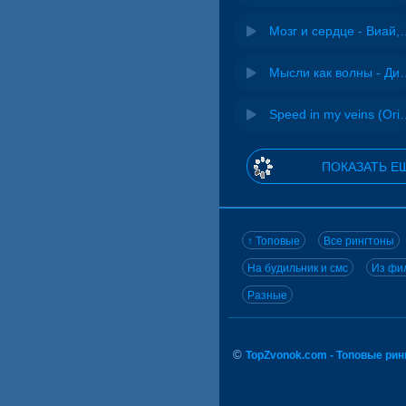
Мозг и сердце 
Мысли как волн
Speed in my veins (Or
ПОКАЗАТЬ Е
↑ Топовые
Все рингтоны
На будильник и смс
Из фил
Разные
©
TopZvonok.com - Топовые ри