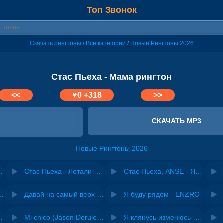
Топ Звонок
Скачать рингтоны
Все категории
Новые Рингтоны 2026
/
/
Стас Пьеха - Мама рингтон
<<
♥
0
+318
>>
СКАЧАТЬ MP3
Новые Рингтоны 2026
 - Новогодняя
Стас Пьеха - Летали над землей
Стас Пьеха, ANSE - Я с тобой
riginal mix) - Zexov
Давай на самый верх | Night Deep House Edit - Zivert
Я буду рядом - ENZRO
 Ирина Завадская
Mi chico (Jason Derulo, Melody version) - DJ Goja, Jason Derulo & Melody
Я клянусь изменюсь - Дюма