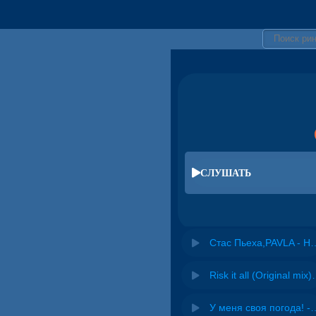
СЛУШАТЬ
Стас Пьеха,PAVLA
Risk it all (O
У меня своя погода! -