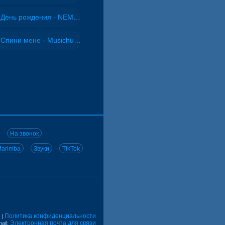
День рождения - NEMIGA
Спини мене - Musichuman
На звонок
arimba
Звуки
TikTok
Политика конфиденциальности
|
Электронная почта для связи
ail: