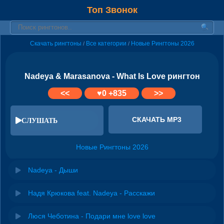
Топ Звонок
Скачать рингтоны
Все категории
Новые Рингтоны 2026
/
/
Nadeya & Marasanova - What Is Love рингтон
<<
♥
0
+835
>>
СКАЧАТЬ MP3
СЛУШАТЬ
Новые Рингтоны 2026
Nadeya - Дыши
Надя Крюкова feat. Nadeya - Расскажи
Люся Чеботина - Подари мне love love