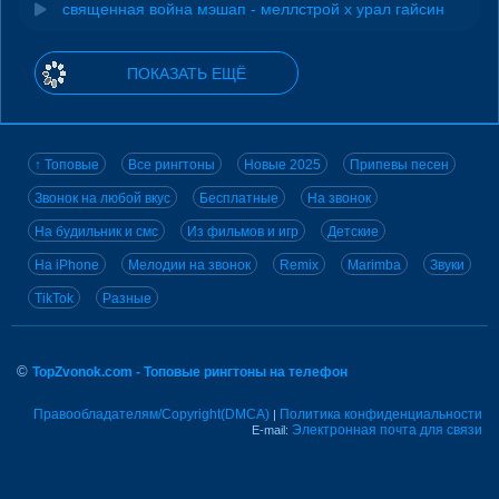
священная война мэшап - меллстрой х урал гайсин
ПОКАЗАТЬ ЕЩЁ
↑ Топовые
Все рингтоны
Новые 2025
Припевы песен
Звонок на любой вкус
Бесплатные
На звонок
На будильник и смс
Из фильмов и игр
Детские
На iPhone
Мелодии на звонок
Remix
Marimba
Звуки
TikTok
Разные
©
TopZvonok.com - Топовые рингтоны на телефон
Правообладателям/Copyright(DMCA)
Политика конфиденциальности
|
Электронная почта для связи
E-mail: