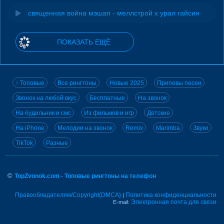
священная война мэшап - меллстрой х урал гайсин
ПОКАЗАТЬ ЕЩЁ
↑ Топовые
Все рингтоны
Новые 2025
Припевы песен
Звонок на любой вкус
Бесплатные
На звонок
На будильник и смс
Из фильмов и игр
Детские
На iPhone
Мелодии на звонок
Remix
Marimba
Звуки
TikTok
Разные
©
TopZvonok.com - Топовые рингтоны на телефон
Правообладателям/Copyright(DMCA)
Политика конфиденциальности
|
Электронная почта для связи
E-mail: