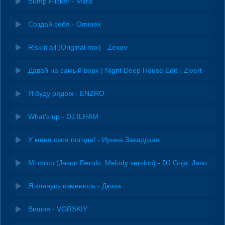
Bump Flicker - Mitra
Создай себя - Ominex
Risk it all (Original mix) - Zexov
Давай на самый верх | Night Deep House Edit - Zivert
Я буду рядом - ENZRO
What's up - DJ.ILHAM
У меня своя погода! - Ирина Завадская
Mi chico (Jason Derulo, Melody version) - DJ Goja, Jason Derulo & Melody
Я клянусь изменюсь - Дюма
Вишня - VORSKIY